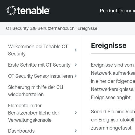
Product Docum
OT Security 3.19 Benutzerhandbuch
:
Ereignisse
Ereignisse
Willkommen bei Tenable OT
Security
Erste Schritte mit OT Security
Ereignisse sind vom 
Netzwerk aufmerksam
OT Security Sensor installieren
in einer der folgen
Sicherung mithilfe der CLI
Netzwerkereignisse
wiederherstellen
Ereignisses angibt.
Elemente in der
Sobald Sie eine Rich
Benutzeroberfläche der
ein Ereignisprotoko
Verwaltungskonsole
zusammengefasst.
Dashboards