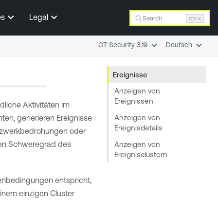
es
Legal
Search
Ctrl K
OT Security 3.19
Deutsch
Ereignisse
Anzeigen von
Ereignissen
liche Aktivitäten im
Anzeigen von
hten, generieren Ereignisse
Ereignisdetails
Netzwerkbedrohungen oder
 den Schweregrad des
Anzeigen von
Ereignisclustern
nienbedingungen entspricht,
inem einzigen Cluster