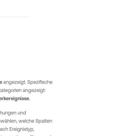
e
angezeigt. Spezifische
kategorien angezeigt:
rkereignisse
.
rohungen und
swählen, welche Spalten
ach Ereignistyp,