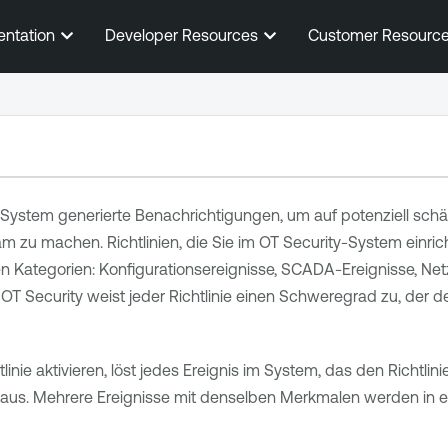
Zum Hauptinhalt springen
entation
Developer Resources
Customer Resourc
System generierte Benachrichtigungen, um auf potenziell schäd
 zu machen. Richtlinien, die Sie im
OT Security
-System einric
den Kategorien: Konfigurationsereignisse, SCADA-Ereignisse, 
.
OT Security
weist jeder Richtlinie einen Schweregrad zu, der
tlinie aktivieren, löst jedes Ereignis im System, das den Richtli
ll aus. Mehrere Ereignisse mit denselben Merkmalen werden in e