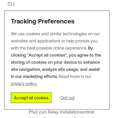
CLI:
Laden Sie das Installationsprogramm aus dem
Tracking Preferences
Tenable Identity Exposure
Download-Portal
auf
Ihre VM herunter.
We use cookies and similar technologies on our
websites and applications to help provide you
Geben Sie in PowerShell den folgenden Befehl
with the best possible online experience.
By
ein:
clicking "Accept all cookies", you agree to the
storing of cookies on your device to enhance
Installation eines Secure Relay
Kopieren
site navigation, analyze site usage, and assist
<PATH>\tenable.ad_SecureRelay_v3.43.0.exe 
/qn OPTIONS
in our marketing efforts.
Read more in our
privacy policy.
Verwenden Sie die folgenden Optionen:
Accept all cookies
Opt out
APPDIR=<Pfad>
(obligatorisch) –
Pfad zum Relay-Installationsordner.