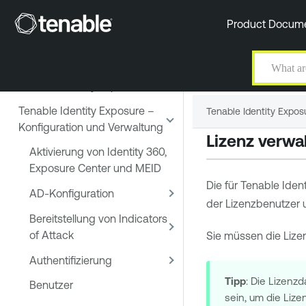
Versionshinweise
Product Docum
Erste Schritte mit Tenable
Identity Exposure SaaS
Wesentliche Grundlagen in
Tenable Identity Exposure
Tenable Identity Exposure –
Tenable Identity Expos
Konfiguration und Verwaltung
Lizenz verwa
Aktivierung von Identity 360,
Exposure Center und MEID
Die für
Tenable Ident
AD-Konfiguration
der Lizenzbenutzer u
Bereitstellung von Indicators
of Attack
Sie müssen die Lize
Authentifizierung
Tipp
: Die Lizenz
Benutzer
sein, um die Lize