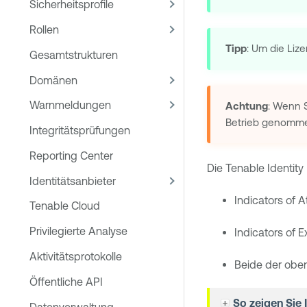
Sicherheitsprofile
Rollen
Tipp
: Um die Liz
Gesamtstrukturen
Domänen
Warnmeldungen
Achtung
: Wenn 
Betrieb genomm
Integritätsprüfungen
Reporting Center
Die
Tenable Identity
Identitätsanbieter
Indicators of A
Tenable Cloud
Privilegierte Analyse
Indicators of 
Aktivitätsprotokolle
Beide der obe
Öffentliche API
So zeigen Sie I
Datenverwaltung