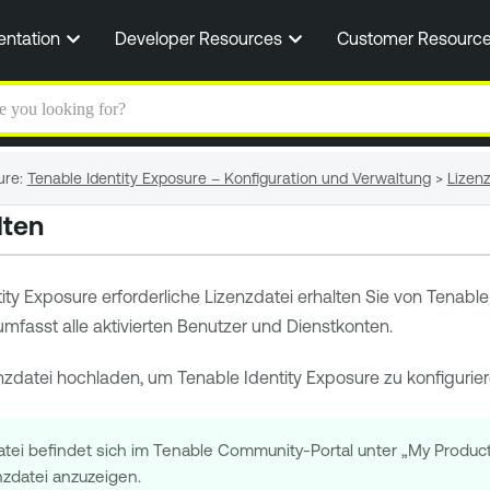
Zum Hauptinhalt springen
entation
Developer Resources
Customer Resourc
ure
:
Tenable Identity Exposure – Konfiguration und Verwaltung
>
Lizen
lten
ity Exposure
erforderliche Lizenzdatei erhalten Sie von Tenabl
mfasst alle aktivierten Benutzer und Dienstkonten.
nzdatei hochladen, um
Tenable Identity Exposure
zu konfigurie
datei befindet sich im Tenable Community-Portal unter „My Produ
nzdatei anzuzeigen.