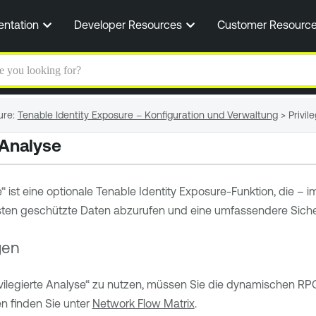
Zum Hauptinhalt springen
entation
Developer Resources
Customer Resourc
ure
:
Tenable Identity Exposure – Konfiguration und Verwaltung
>
Privil
 Analyse
e“ ist eine optionale
Tenable Identity Exposure
-Funktion, die –
sten geschützte Daten abzurufen und eine umfassendere Siche
gen
ivilegierte Analyse“ zu nutzen, müssen Sie die dynamischen R
n finden Sie unter
Network Flow Matrix
.