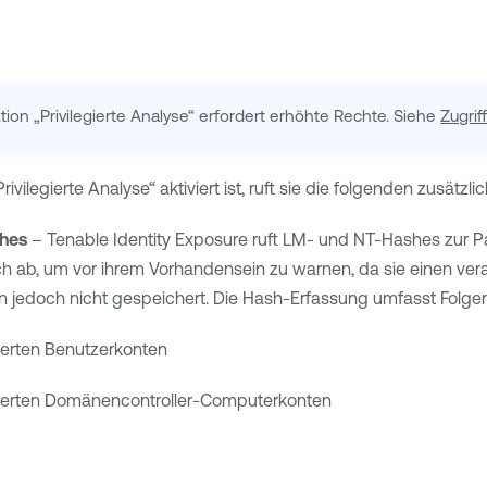
tion „Privilegierte Analyse“ erfordert erhöhte Rechte. Siehe
Zugrif
ivilegierte Analyse“ aktiviert ist, ruft sie die folgenden zusätzl
hes
–
Tenable Identity Exposure
ruft LM- und NT-Hashes zur P
ch ab, um vor ihrem Vorhandensein zu warnen, da sie einen v
 jedoch nicht gespeichert. Die Hash-Erfassung umfasst Folge
vierten Benutzerkonten
ivierten Domänencontroller-Computerkonten