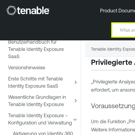
Product Docum
Willkommen beim
Benutzerhandbuch für
Tenable Identity Exposure
Tenable Identity Expos
SaaS
Privilegierte
Versionshinweise
Erste Schritte mit Tenable
„Privilegierte Analys
Identity Exposure SaaS
erfordert, um anson
Wesentliche Grundlagen in
Tenable Identity Exposure
Voraussetzun
Tenable Identity Exposure –
Um die Funktion „Pr
Konfiguration und Verwaltung
Weitere Informatione
Aktivierung von Identity 360,