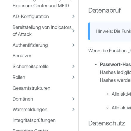
Exposure Center und MEID
Datenabruf
AD-Konfiguration
Bereitstellung von Indicators
Hinweis: Die Funk
of Attack
Authentifizierung
Wenn die Funktion „Pr
Benutzer
Passwort-Has
Sicherheitsprofile
Hashes ledigli
Rollen
Hashes werden
Gesamtstrukturen
Alle akti
Domänen
Alle akt
Warnmeldungen
Integritätsprüfungen
Datenschutz
Reporting Center