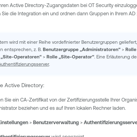
 ihren Active Directory-Zugangsdaten bei
OT Security
einzulogg
en Sie die Integration ein und ordnen dann Gruppen in Ihrem A
stem wird mit einer Reihe vordefinierter Benutzergruppen geliefert
en entsprechen, z. B.
Benutzergruppe „Administratoren“
>
Rolle
 „Site-Operatoren“
>
Rolle „Site-Operator“
. Eine Erläuterung d
Authentifizierungsserver
.
e Active Directory:
 Sie ein CA-Zertifikat von der Zertifizierungsstelle Ihrer Organ
strator beziehen und es auf Ihren lokalen Rechner laden.
Einstellungen
>
Benutzerverwaltung
>
Authentifizierungsserv
thentifizierungsserver
wird angezeigt.