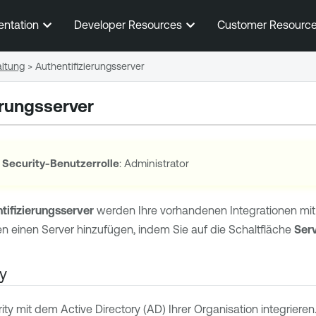
Zum Hauptinhalt springen
entation
Developer Resources
Customer Resourc
ltung
>
Authentifizierungsserver
erungsserver
 Security
-Benutzerrolle
: Administrator
tifizierungsserver
werden Ihre vorhandenen Integrationen mit 
n einen Server hinzufügen, indem Sie auf die Schaltfläche
Ser
y
ity
mit dem Active Directory (AD) Ihrer Organisation integrieren