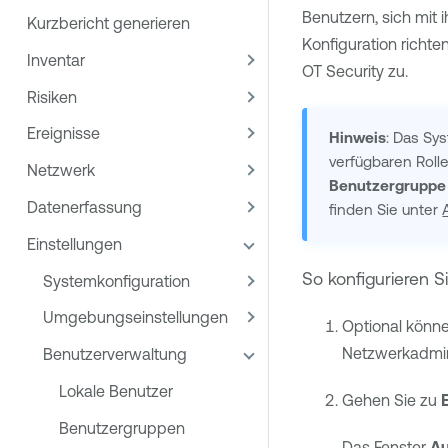
Benutzern, sich mit
Kurzbericht generieren
Konfiguration richt
Inventar
OT Security
zu.
Risiken
Ereignisse
Hinweis
: Das Sy
verfügbaren Roll
Netzwerk
Benutzergruppe
Datenerfassung
finden Sie unter
Einstellungen
So konfigurieren Si
Systemkonfiguration
Umgebungseinstellungen
Optional können
Netzwerkadmini
Benutzerverwaltung
Lokale Benutzer
Gehen Sie zu
Benutzergruppen
Das Fenster
Au