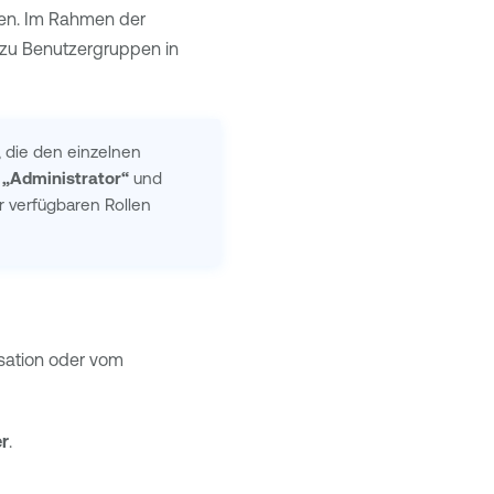
en. Im Rahmen der
D zu Benutzergruppen in
, die den einzelnen
 „Administrator“
und
er verfügbaren Rollen
isation oder vom
er
.