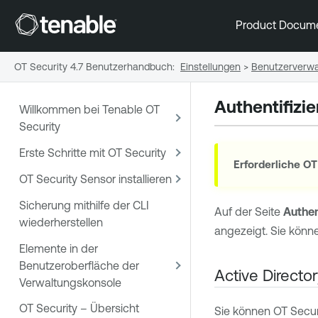
Product Docum
OT Security 4.7 Benutzerhandbuch
:
Einstellungen
>
Benutzerverwa
Authentifizi
Willkommen bei Tenable OT
Security
Erste Schritte mit OT Security
Erforderliche
OT
OT Security Sensor installieren
Sicherung mithilfe der CLI
Auf der Seite
Authen
wiederherstellen
angezeigt. Sie könne
Elemente in der
Benutzeroberfläche der
Active Director
Verwaltungskonsole
OT Security – Übersicht
Sie können
OT Secur