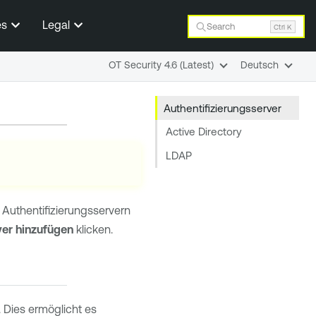
es
Legal
Search
Ctrl K
OT Security 4.6 (Latest)
Deutsch
Authentifizierungsserver
Active Directory
LDAP
Authentifizierungsservern
ver hinzufügen
klicken.
. Dies ermöglicht es