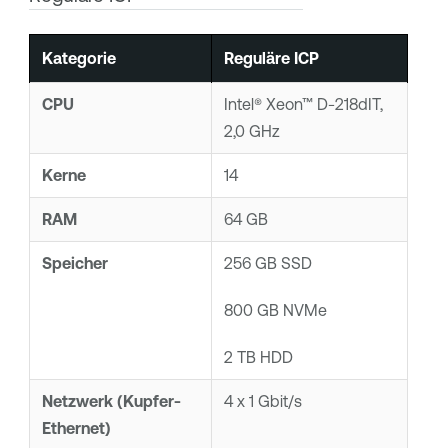
Kategorie
Reguläre ICP
CPU
Intel® Xeon™ D-218dIT,
2,0 GHz
Kerne
14
RAM
64 GB
Speicher
256 GB SSD
800 GB NVMe
2 TB HDD
Netzwerk (Kupfer-
4 x 1 Gbit/s
Ethernet)