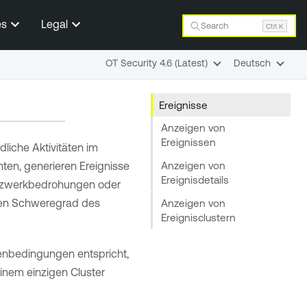
es
Legal
Search
Ctrl K
OT Security 4.6 (Latest)
Deutsch
Ereignisse
Anzeigen von
Ereignissen
liche Aktivitäten im
Anzeigen von
hten, generieren Ereignisse
Ereignisdetails
Netzwerkbedrohungen oder
 den Schweregrad des
Anzeigen von
Ereignisclustern
nienbedingungen entspricht,
inem einzigen Cluster