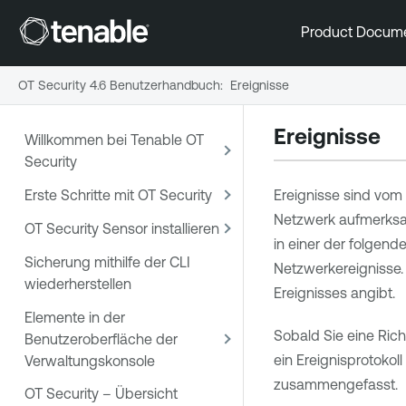
Product Docum
OT Security 4.6 Benutzerhandbuch
:
Ereignisse
Ereignisse
Willkommen bei Tenable OT
Security
Erste Schritte mit OT Security
Ereignisse sind vom 
Netzwerk aufmerksam
OT Security Sensor installieren
in einer der folgen
Sicherung mithilfe der CLI
Netzwerkereignisse
wiederherstellen
Ereignisses angibt.
Elemente in der
Sobald Sie eine Rich
Benutzeroberfläche der
ein Ereignisprotoko
Verwaltungskonsole
zusammengefasst.
OT Security – Übersicht