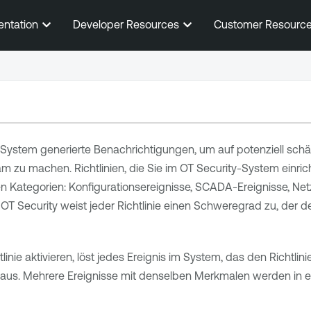
Zum Hauptinhalt springen
entation
Developer Resources
Customer Resourc
System generierte Benachrichtigungen, um auf potenziell schäd
 zu machen. Richtlinien, die Sie im
OT Security
-System einric
den Kategorien: Konfigurationsereignisse, SCADA-Ereignisse, 
.
OT Security
weist jeder Richtlinie einen Schweregrad zu, der
tlinie aktivieren, löst jedes Ereignis im System, das den Richtli
ll aus. Mehrere Ereignisse mit denselben Merkmalen werden in e