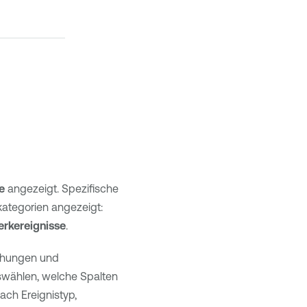
e
angezeigt. Spezifische
kategorien angezeigt:
rkereignisse
.
rohungen und
swählen, welche Spalten
ach Ereignistyp,