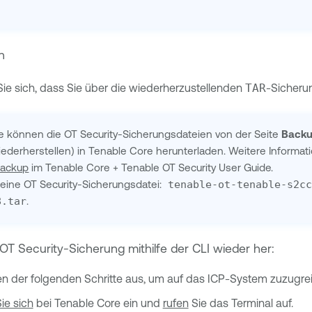
n
ie sich, dass Sie über die wiederherzustellenden
TAR
-Sicheru
ie können die
OT Security
-Sicherungsdateien von der Seite
Backu
ederherstellen) in
Tenable Core
herunterladen. Weitere Informati
Backup
im
Tenable Core
+
Tenable OT Security
User Guide.
r eine
OT Security
-Sicherungsdatei:
tenable-ot-tenable-s2cc
8.tar
.
OT Security
-Sicherung mithilfe der
CLI
wieder her:
en der folgenden Schritte aus, um auf das ICP-System zuzugrei
ie sich
bei
Tenable Core
ein und
rufen
Sie das Terminal auf.