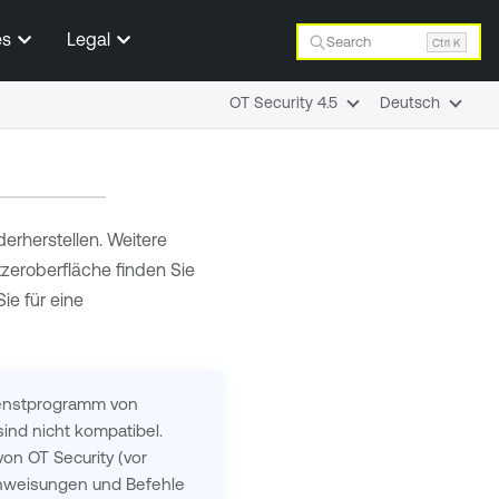
es
Legal
Search
Ctrl K
OT Security 4.5
Deutsch
erherstellen. Weitere
zeroberfläche finden Sie
ie für eine
dienstprogramm von
sind nicht kompatibel.
 von
OT Security
(vor
 Anweisungen und Befehle