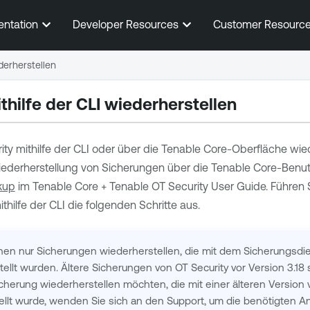
Zum Hauptinhalt springen
entation
Developer Resources
Customer Resourc
derherstellen
thilfe der
CLI
wiederherstellen
ity
mithilfe der
CLI
oder über die
Tenable Core
-Oberfläche wied
iederherstellung von Sicherungen über die
Tenable Core
-Benut
kup
im
Tenable Core
+
Tenable OT Security
User Guide. Führen S
thilfe der CLI die folgenden Schritte aus.
nnen nur Sicherungen wiederherstellen, die mit dem Sicherungs
tellt wurden. Ältere Sicherungen von
OT Security
vor Version 3.18 
cherung wiederherstellen möchten, die mit einer älteren Version
stellt wurde, wenden Sie sich an den Support, um die benötigten