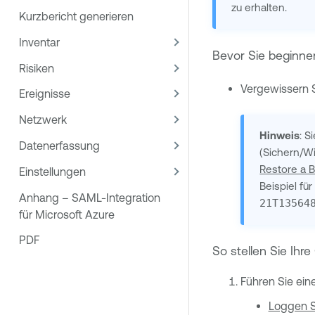
zu erhalten.
Kurzbericht generieren
Inventar
Bevor Sie beginne
Risiken
Vergewissern S
Ereignisse
Netzwerk
Hinweis
: S
Datenerfassung
(Sichern/Wi
Restore a 
Einstellungen
Beispiel fü
Anhang – SAML-Integration
21T13564
für Microsoft Azure
PDF
So stellen Sie Ihre
Führen Sie ein
Loggen S