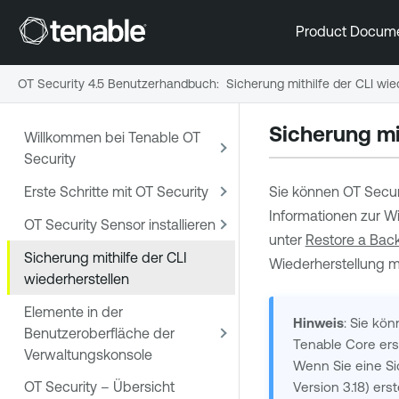
Product Docum
OT Security 4.5 Benutzerhandbuch
:
Sicherung mithilfe der CLI wie
Sicherung mi
Willkommen bei Tenable OT
Security
Erste Schritte mit OT Security
Sie können
OT Secur
Informationen zur W
OT Security Sensor installieren
unter
Restore a Bac
Sicherung mithilfe der CLI
Wiederherstellung mi
wiederherstellen
Elemente in der
Hinweis
: Sie kö
Benutzeroberfläche der
Tenable Core
ers
Verwaltungskonsole
Wenn Sie eine Si
OT Security – Übersicht
Version 3.18) er