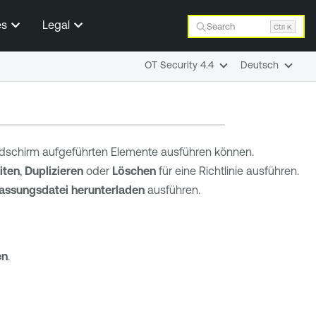
es
Legal
Search
Ctrl K
OT Security 4.4
Deutsch
Bildschirm aufgeführten Elemente ausführen können.
iten
,
Duplizieren
oder
Löschen
für eine Richtlinie ausführen.
fassungsdatei herunterladen
ausführen.
en
.