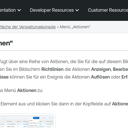
Zum Hauptinhalt springen
entation
Developer Resources
Customer Resourc
fläche der Verwaltungskonsole
>
Menü „Aktionen“
nen“
fügt über eine Reihe von Aktionen, die Sie für die auf diesem 
en Sie im Bildschirm
Richtlinien
die Aktionen
Anzeigen
,
Bearbe
isse
können Sie für ein Ereignis die Aktionen
Auflösen
oder
Er
das Menü
Aktionen
zu:
 Element aus und klicken Sie dann in der Kopfleiste auf
Aktion