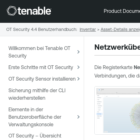
Product Docum
OT Security 4.4 Benutzerhandbuch
:
Inventar
>
Asset-Details anze
Netzwerkübe
Willkommen bei Tenable OT
Security
Erste Schritte mit OT Security
Die Registerkarte
Ne
Verbindungen, die da
OT Security Sensor installieren
Sicherung mithilfe der CLI
wiederherstellen
Elemente in der
Benutzeroberfläche der
Verwaltungskonsole
OT Security – Übersicht