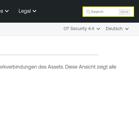
es
Legal
Search
Ctrl K
OT Security 4.4
Deutsch
erkverbindungen des Assets. Diese Ansicht zeigt alle