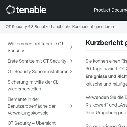
Product Docum
OT Security 4.3 Benutzerhandbuch
:
Kurzbericht generieren
Kurzbericht 
Willkommen bei Tenable OT
Security
Erste Schritte mit OT Security
Sie können einen Ri
30 Tage basiert.
OT 
OT Security Sensor installieren
Ereignisse und Richt
Sicherung mithilfe der CLI
kritische und häufi
wiederherstellen
Verwenden Sie die D
Elemente in der
Risikowert“ und „Ass
Benutzeroberfläche der
Ihrer Umgebung in de
Verwaltungskonsole
OT Security – Übersicht
So generieren Sie 