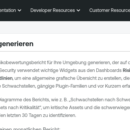
Zum Hauptinhalt springen
entation
Developer Resources
Customer Resourc
generieren
sikobewertungsbericht für Ihre Umgebung generieren, der auf d
Security
verwendet wichtige Widgets aus den Dashboards
Ris
linien
, um eine allgemeine grafische Übersicht zu erstellen, di
ge Schwachstellen, gängige Plugin-Familien und vor Kurzem erfa
iagramme des Berichts, wie z. B. „Schwachstellen nach Schwe
ets nach Kritikalität“, um kritische Assets und die schwerwie
n letzten 30 Tagen zu identifizieren.
einen monatlichen Bericht: