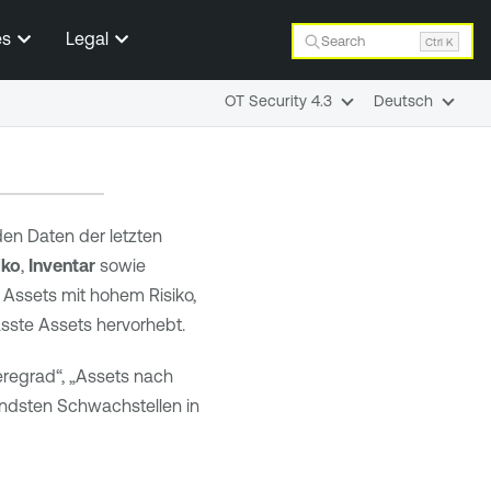
es
Legal
Search
Ctrl K
OT Security 4.3
Deutsch
en Daten der letzten
iko
,
Inventar
sowie
e Assets mit hohem Risiko,
sste Assets hervorhebt.
regrad“, „Assets nach
gendsten Schwachstellen in