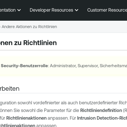
Zum Hauptinhalt springen
entation
Developer Resources
Customer Resourc
>
Andere Aktionen zu Richtlinien
nen zu Richtlinien
 Security
-Benutzerrolle
: Administrator, Supervisor, Sicherheits
arbeiten
guration sowohl vordefinierter als auch benutzerdefinierter Richt
können Sie sowohl die Parameter für die
Richtliniendefinition
(R
für
Richtlinienaktionen
anpassen. Für
Intrusion Detection-Rich
chtlinienaktionen
anpassen.