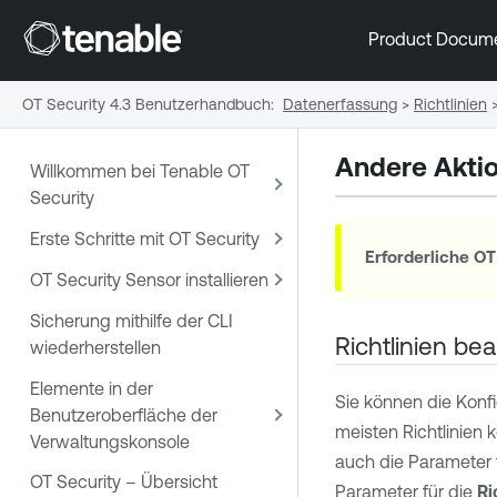
Product Docum
OT Security 4.3 Benutzerhandbuch
:
Datenerfassung
>
Richtlinien
Andere Aktio
Willkommen bei Tenable OT
Security
Erste Schritte mit OT Security
Erforderliche
OT
OT Security Sensor installieren
Sicherung mithilfe der CLI
Richtlinien be
wiederherstellen
Elemente in der
Sie können die Konfi
Benutzeroberfläche der
meisten Richtlinien 
Verwaltungskonsole
auch die Parameter 
OT Security – Übersicht
Parameter für die
Ri