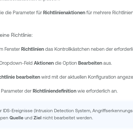
e die Parameter für
Richtlinienaktionen
für mehrere Richtlinie
ine Richtlinie:
im Fenster
Richtlinien
das Kontrollkästchen neben der erforderlic
 Dropdown-Feld
Aktionen
die Option
Bearbeiten
aus.
chtlinie bearbeiten
wird mit der aktuellen Konfiguration angeze
e Parameter der
Richtliniendefinition
wie erforderlich an.
ür IDS-Ereignisse (Intrusion Detection System, Angriffserkennun
ppen
Quelle
und
Ziel
nicht bearbeitet werden.