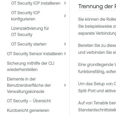
OT Security ICP installieren
Trennung der R
OT Security ICP
konfigurieren
Sie können die Rolle
Sie beispielsweise 
Lizenzaktivierung für
separate Verbindung
OT Security
OT Security starten
Bereiten Sie zu dies
und verbinden Sie si
OT Security Sensor installieren
Sicherung mithilfe der CLI
Eine grundlegende Ve
wiederherstellen
funktionsfähig, sofe
Elemente in der
Um das Setup von
O
Benutzeroberfläche der
Split-Port und aktiv
Verwaltungskonsole
OT Security – Übersicht
Auf von
Tenable
ber
Standardschnittstelle
Kurzbericht generieren