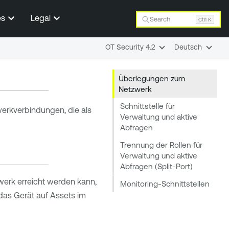
es
Legal
Search
Ctrl K
OT Security 4.2
Deutsch
Überlegungen zum
Netzwerk
Schnittstelle für
zwerkverbindungen, die als
Verwaltung und aktive
Abfragen
Trennung der Rollen für
Verwaltung und aktive
Abfragen (Split-Port)
tzwerk erreicht werden kann,
Monitoring-Schnittstellen
 das Gerät auf Assets im