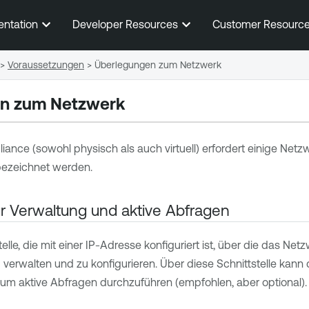
Zum Hauptinhalt springen
entation
Developer Resources
Customer Resourc
>
Voraussetzungen
>
Überlegungen zum Netzwerk
n zum Netzwerk
iance (sowohl physisch als auch virtuell) erfordert einige Net
 bezeichnet werden.
für Verwaltung und aktive Abfragen
telle, die mit einer IP-Adresse konfiguriert ist, über die das Ne
verwalten und zu konfigurieren. Über diese Schnittstelle kann
 um aktive Abfragen durchzuführen (empfohlen, aber optional).