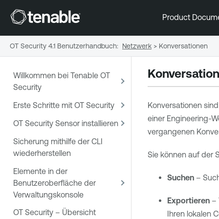
Product Docum
OT Security 4.1 Benutzerhandbuch
:
Netzwerk
>
Konversationen
Konversatio
Willkommen bei Tenable OT
Security
Erste Schritte mit OT Security
Konversationen sind
einer Engineering-W
OT Security Sensor installieren
vergangenen Konversa
Sicherung mithilfe der CLI
wiederherstellen
Sie können auf der 
Elemente in der
Suchen
– Such
Benutzeroberfläche der
Verwaltungskonsole
Exportieren
– 
OT Security – Übersicht
Ihren lokalen 