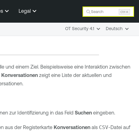
es
Legal
Search
Ctrl K
OT Security 4.1
Deutsch
 und einem Ziel. Beispielsweise eine Interaktion zwischen
e
Konversationen
zeigt eine Liste der aktuellen und
ersationen.
n zur Identifizierung in das Feld
Suchen
eingeben.
en aus der Registerkarte
Konversationen
als
CSV
-Datei auf