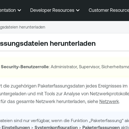
Zum Hauptinhalt springen
entation
Developer Resources
Customer Resourc
ngsdateien herunterladen
assungsdateien herunterladen
 Security
-Benutzerrolle
: Administrator, Supervisor, Sicherheitsm
t die zugehörigen Paketerfassungsdaten jedes Ereignisses im
untergeladen und mit Tools zur Analyse von Netzwerkprotokolle
für das gesamte Netzwerk herunterladen, siehe
Netzwerk
.
ateien sind nur verfügbar, wenn die Funktion „Paketerfassung“ akt
e Einstellungen
>
Systemkonfiguration
>
Paketerfassungen
akti