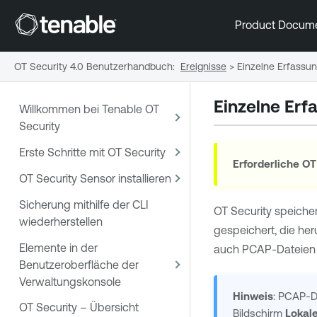
Product Docum
OT Security 4.0 Benutzerhandbuch
:
Ereignisse
>
Einzelne Erfassu
Einzelne Erf
Willkommen bei Tenable OT
Security
Erste Schritte mit OT Security
Erforderliche
OT
OT Security Sensor installieren
Sicherung mithilfe der CLI
OT Security
speicher
wiederherstellen
gespeichert, die her
Elemente in der
auch PCAP-Dateien 
Benutzeroberfläche der
Verwaltungskonsole
Hinweis
: PCAP-D
OT Security – Übersicht
Bildschirm
Lokal