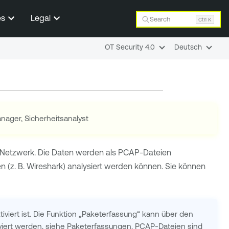
es
Legal
Search
Ctrl K
OT Security 4.0
Deutsch
anager, Sicherheitsanalyst
 Netzwerk. Die Daten werden als PCAP-Dateien
n (z. B. Wireshark) analysiert werden können. Sie können
iviert ist. Die Funktion „Paketerfassung“ kann über den
viert werden, siehe
Paketerfassungen
. PCAP-Dateien sind