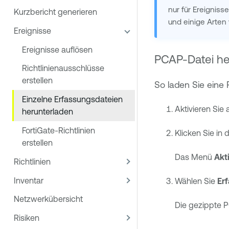
nur für Ereigniss
Kurzbericht generieren
und einige Arten
Ereignisse
Ereignisse auflösen
PCAP-Datei he
Richtlinienausschlüsse
erstellen
So laden Sie eine
Einzelne Erfassungsdateien
Aktivieren Sie 
herunterladen
FortiGate-Richtlinien
Klicken Sie in 
erstellen
Das Menü
Akt
Richtlinien
Inventar
Wählen Sie
Er
Netzwerkübersicht
Die gezippte P
Risiken