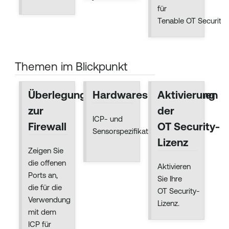
für
Tenable OT Security.
Themen im Blickpunkt
Überlegungen
Hardwarespezifikationen
Aktivierung
zur
der
ICP- und
Firewall
OT Security-
Sensorspezifikationen.
Lizenz
Zeigen Sie
die offenen
Aktivieren
Ports an,
Sie Ihre
die für die
OT Security-
Verwendung
Lizenz.
mit dem
ICP für