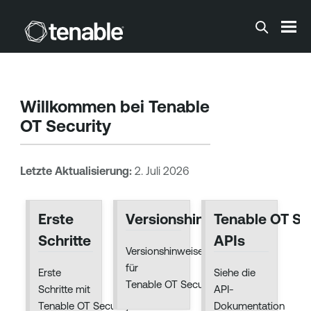
Zum Hauptinhalt springen
Willkommen bei
Tenable
OT Security
Letzte Aktualisierung:
2. Juli 2026
Erste
Versionshinweise
Tenable OT Se
Schritte
APIs
Versionshinweise
für
Erste
Siehe die
Tenable OT Security.
Schritte mit
API-
Tenable OT Security.
Dokumentation